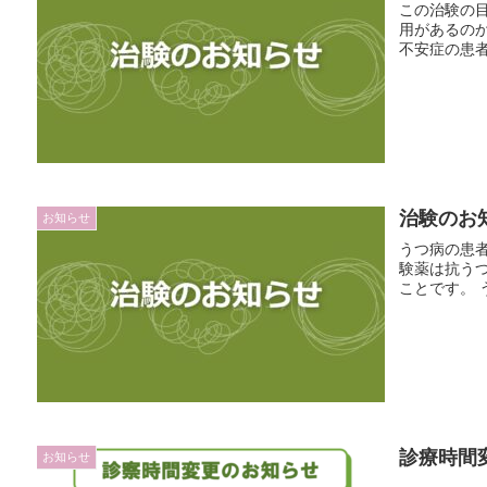
この治験の
用があるのか
不安症の患者
治験のお
お知らせ
うつ病の患
験薬は抗うつ
ことです。 
診療時間
お知らせ