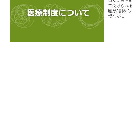
自立支援医
て受けられ
額が3割か
場合が...