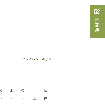
問診票
プライバシーポリシー
水
木
金
土
日
○
○
○
△
休