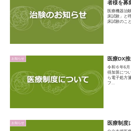
者様を募
医療機器治験
床試験」と呼
床試験のこと
医療DX
お知らせ
令和６年6
得加算につい
ら電子処方
フ...
医療制度
お知らせ