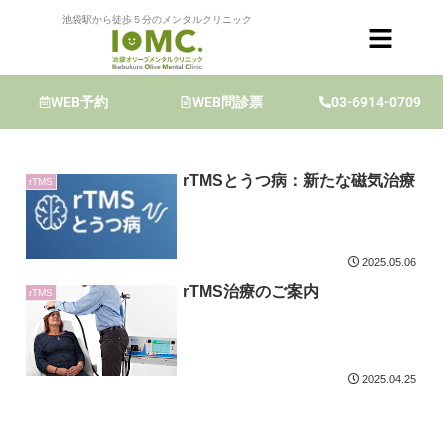
池袋駅から徒歩５分のメンタルクリニック
rTMS
WEB予約
WEB問診票
03-6914-0709
rTMSとうつ病：新たな磁気治療
rTMS
2025.05.06
rTMS治療のご案内
rTMS
2025.04.25